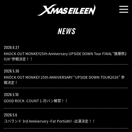
NEWS
MEDIA
NEWS
LIVE
2026.6.27
KNOCK OUT MONKEY25th Anniversary UPSIDE DOWN Tour FINAL”猿爆祭2
026″参戦決定！！
PROFILE
2026.5.30
KNOCK OUT MONKEY 25th ANNIVERSARY “UPSIDE DOWN TOUR2026” 参
戦決定！
MOVIE
2026.5.10
GOOD ROCK -COUNT 1-対バン解禁！！
DISCO
2026.5.6
コバランド 3rd Anniversary -Fat PortioN!! -出演決定！！
GALLERY