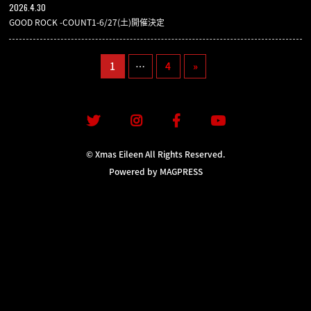
2026.4.30
GOODS
GOOD ROCK -COUNT1-6/27(土)開催決定
1
…
4
»
CONTACT
1
© Xmas Eileen All Rights Reserved.
Powered by MAGPRESS