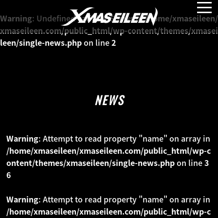
NEWS
Warning
: Undefined variable $news in
/home/xmaseileen/
xmaseileen.com/public_html/wp-content/themes/xmasei
leen/single-news.php
on line
2
MEDIA
LIVE
NEWS
PROFILE
Warning
: Attempt to read property "name" on array in
MOVIE
/home/xmaseileen/xmaseileen.com/public_html/wp-c
ontent/themes/xmaseileen/single-news.php
on line
3
DISCO
6
Warning
: Attempt to read property "name" on array in
GALLERY
/home/xmaseileen/xmaseileen.com/public_html/wp-c