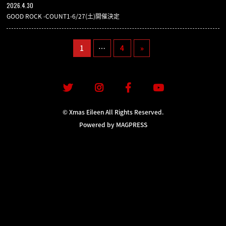
2026.4.30
GOODS
GOOD ROCK -COUNT1-6/27(土)開催決定
1
…
4
»
CONTACT
1
© Xmas Eileen All Rights Reserved.
Powered by MAGPRESS