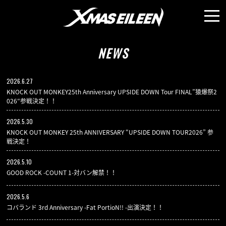
NEWS
MEDIA
NEWS
LIVE
2026.6.27
KNOCK OUT MONKEY25th Anniversary UPSIDE DOWN Tour FINAL”猿爆祭2
026″参戦決定！！
PROFILE
2026.5.30
KNOCK OUT MONKEY 25th ANNIVERSARY “UPSIDE DOWN TOUR2026” 参
戦決定！
MOVIE
2026.5.10
GOOD ROCK -COUNT 1-対バン解禁！！
DISCO
2026.5.6
コバランド 3rd Anniversary -Fat PortioN!! -出演決定！！
GALLERY